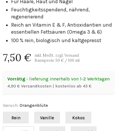
Für Haare, Haut und Nägel
Feuchtigkeitsspendend, nährend,
regenerierend
Reich an Vitamin E & F, Antioxidantien und
essentiellen Fettsäuren (Omega 3 & 6)
100 % rein, biologisch und kaltgepresst
7,50 €
inkl. MwSt. zzgl. Versand
Basispreis:
50 €
/ 100 ml
Vorrätig
- lieferung innerhalb von 1-2 Werktagen
4,90 € Versandkosten | kostenlos ab 45 €
Geruch
:
Orangenblüte
Rein
Vanille
Kokos