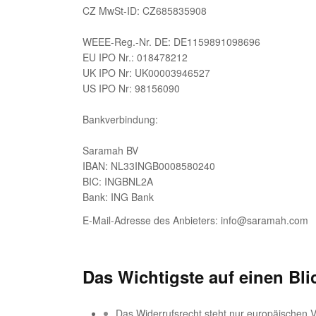
CZ MwSt-ID: CZ685835908
WEEE-Reg.-Nr. DE: DE1159891098696
EU IPO Nr.: 018478212
UK IPO Nr: UK00003946527
US IPO Nr: 98156090
Bankverbindung:
Saramah BV
IBAN: NL33INGB0008580240
BIC: INGBNL2A
Bank: ING Bank
E-Mail-Adresse des Anbieters:
info@saramah.com
Das Wichtigste auf einen Bli
Das Widerrufsrecht steht nur europäischen 