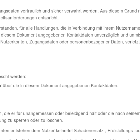
gangsdaten vertraulich und sicher verwahrt werden. Aus diesem Grund
eitsanforderungen entspricht.
rstanden, für alle Handlungen, die in Verbindung mit ihrem Nutzernam
ie in diesem Dokument angegebenen Kontaktdaten unverzüglich und unmi
ich Nutzerkonten, Zugangsdaten oder personenbezogener Daten, verletz
öscht werden:
r über die in diesem Dokument angegebenen Kontaktdaten.
en, die er für unangemessen oder beleidigend hält oder die nach sein
ng zu sperren oder zu löschen.
ten entstehen dem Nutzer keinerlei Schadenersatz-, Freistellungs- o