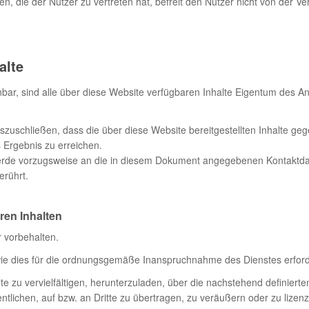
 die der Nutzer zu vertreten hat, befreit den Nutzer nicht von der Ve
alte
bar, sind alle über diese Website verfügbaren Inhalte Eigentum des A
zuschließen, dass die über diese Website bereitgestellten Inhalte geg
s Ergebnis zu erreichen.
werde vorzugsweise an die in diesem Dokument angegebenen Kontaktda
erührt.
ren Inhalten
 vorbehalten.
, wie dies für die ordnungsgemäße Inanspruchnahme des Dienstes erforde
alte zu vervielfältigen, herunterzuladen, über die nachstehend definiert
ntlichen, auf bzw. an Dritte zu übertragen, zu veräußern oder zu lizen