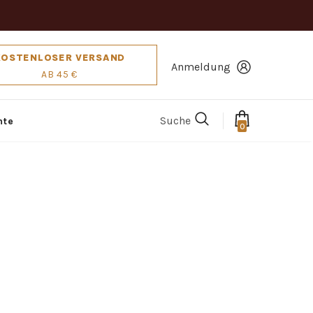
KOSTENLOSER VERSAND
Anmeldung
AB 45 €
Suche
hte
0