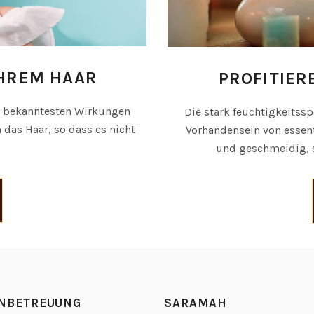
IHREM HAAR
PROFITIER
er bekanntesten Wirkungen
Die stark feuchtigkeitss
 das Haar, so dass es nicht
Vorhandensein von essent
und geschmeidig, s
NBETREUUNG
SARAMAH