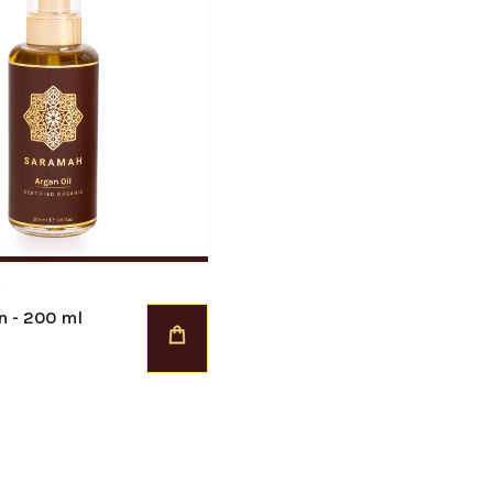
H
n - 200 ml