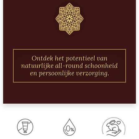
Ontdek het potentieel van
natuurlijke all-round schoonheid
en persoonlijke verzorging.