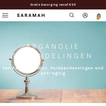
Gratis bezorging vanaf €35
0
ARGANOLIE
BEHANDELINGEN
Van haarproblemen, huidaandoeningen and
anti-aging