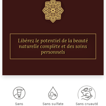
Libérez le potentiel de la beauté
naturelle complète et des soins
personnels
Sans
Sans sulfate
Sans cruauté